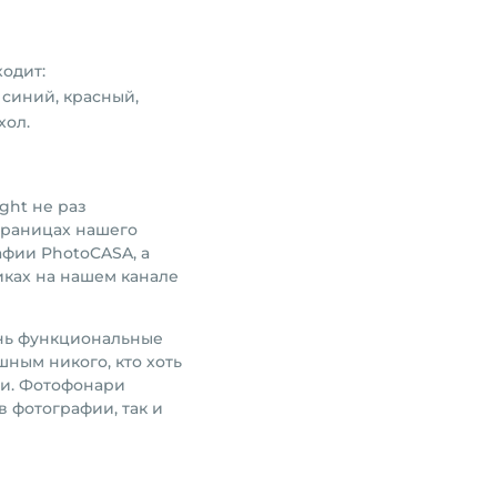
ходит:
 синий, красный,
хол.
ght не раз
траницах нашего
афии PhotoCASA, а
иках на нашем канале
ень функциональные
шным никого, кто хоть
ми. Фотофонари
в фотографии, так и