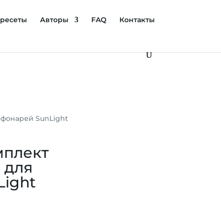
ресеты
Авторы
FAQ
Контакты
офонарей SunLight
мплект
 для
ight