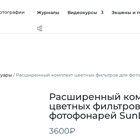
Журналы
Видеокурсы
Экшены и п

0
суары
/ Расширенный комплект цветных фильтров для фот
Расширенный ко
цветных фильтров
фотофонарей SunL
3600
₽