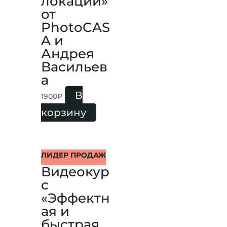
локации»
от
PhotoCAS
A и
Андрея
Васильев
а
В
1900
₽
корзину
ЛИДЕР ПРОДАЖ
Видеокур
с
«Эффектн
ая и
быстрая