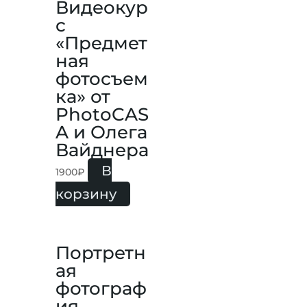
Видеокур
с
«Предмет
ная
фотосъем
ка» от
PhotoCAS
A и Олега
Вайднера
В
1900
₽
корзину
Портретн
ая
фотограф
ия.