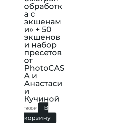
обработк
а с
экшенам
и» + 50
экшенов
и набор
пресетов
от
PhotoCAS
A и
Анастаси
и
Кучиной
В
1900
₽
корзину