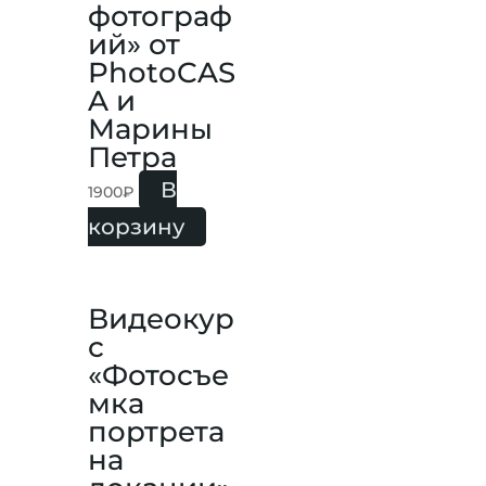
фотограф
ий» от
PhotoCAS
A и
Марины
Петра
В
1900
₽
корзину
Видеокур
с
«Фотосъе
мка
портрета
на