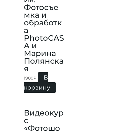
Фотосъе
мка и
обработк
а
PhotoCAS
A и
Марина
Полянска
я
В
1900
₽
корзину
Видеокур
с
«Фотошо