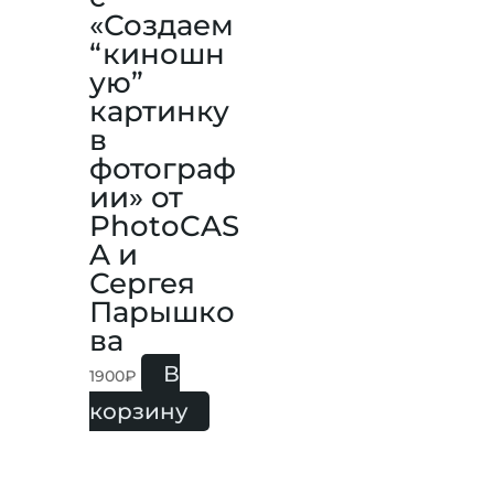
«Создаем
“киношн
ую”
картинку
в
фотограф
ии» от
PhotoCAS
A и
Сергея
Парышко
ва
В
1900
₽
корзину