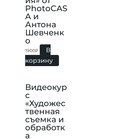
ия» от
PhotoCAS
A и
Антона
Шевченк
о
В
1900
₽
корзину
Видеокур
с
«Художес
твенная
съемка и
обработк
а