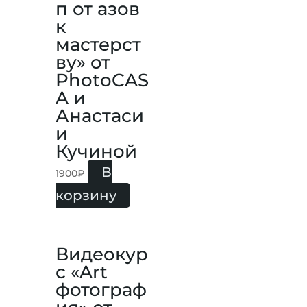
п от азов
к
мастерст
ву» от
PhotoCAS
A и
Анастаси
и
Кучиной
В
1900
₽
корзину
Видеокур
с «Art
фотограф