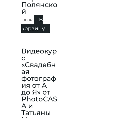
Полянско
й
В
1900
₽
корзину
Видеокур
с
«Свадебн
ая
фотограф
ия от А
до Я» от
PhotoCAS
A и
Татьяны