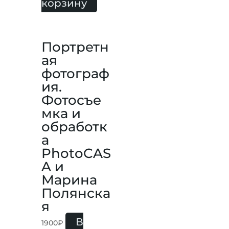
корзину
Портретн
ая
фотограф
ия.
Фотосъе
мка и
обработк
а
PhotoCAS
A и
Марина
Полянска
я
В
1900
₽