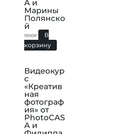
A и
Марины
Полянско
й
В
1900
₽
корзину
Видеокур
с
«Креатив
ная
фотограф
ия» от
PhotoCAS
A и
Филиппа