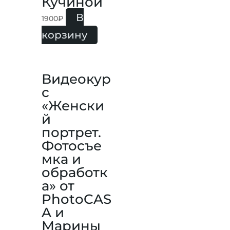
Кучиной
В
1900
₽
корзину
Видеокур
с
«Женски
й
портрет.
Фотосъе
мка и
обработк
а» от
PhotoCAS
A и
Марины