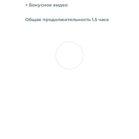
+ Бонусное видео
Общая продолжительность 1.5 часа
Автор курса -
Юрий
Нездойминога
Автор публикаций в блогах
The Leica Camera Blog и Leica
Russia, предпочитает другим
жанрам черно-белую
документальную
фотографию.