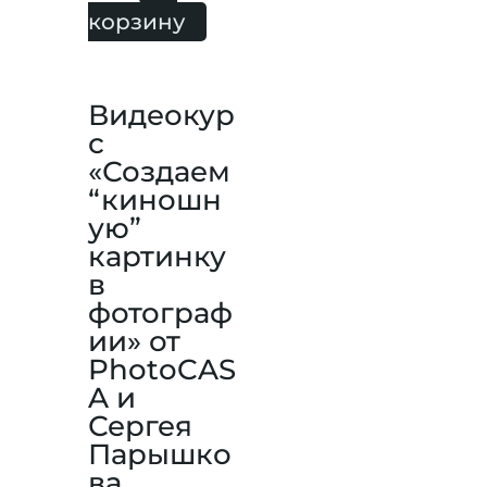
корзину
Видеокур
с
«Создаем
“киношн
ую”
картинку
в
фотограф
ии» от
PhotoCAS
A и
Сергея
Парышко
ва