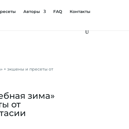
ресеты
Авторы
FAQ
Контакты
» + экшены и пресеты от
ебная зима»
ты от
тасии