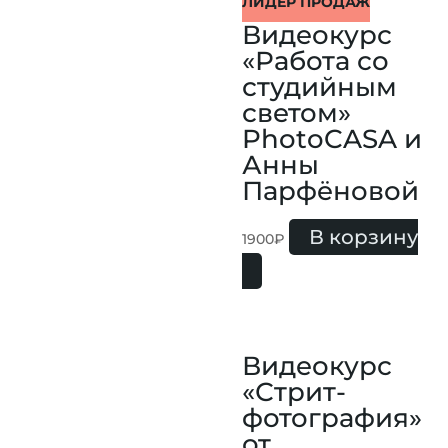
ЛИДЕР ПРОДАЖ
Видеокурс
«Работа со
студийным
светом»
PhotoCASA и
Анны
Парфёновой
В корзину
1900
₽
Видеокурс
«Стрит-
фотография»
от