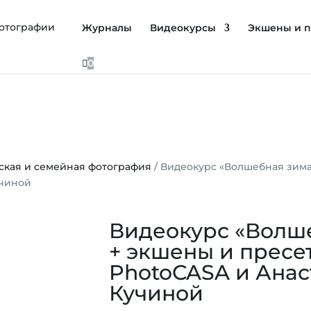
Журналы
Видеокурсы
Экшены и п

0
ская и семейная фотография
/ Видеокурс «Волшебная зима
учиной
Видеокурс «Волш
+ экшены и пресе
PhotoCASA и Анас
Кучиной