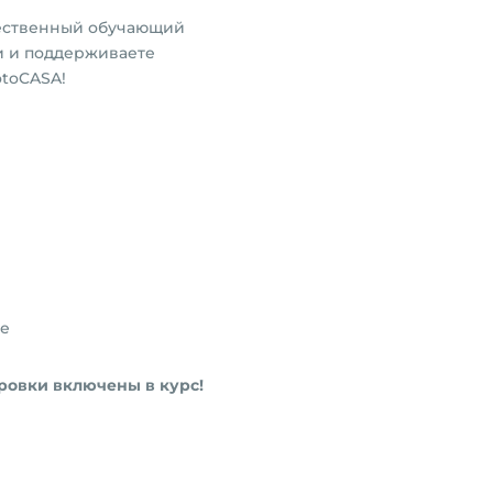
ачественный обучающий
и и поддерживаете
toCASA!
не
ровки включены в курс!