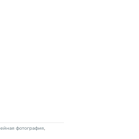
идеокурса
Кучина
otoCAS
A
и самых
видеокурсов от
рофессиональной
 фотографов
. Работа
работ в номинации
35awards
.
аются тысячи
ов в социальных сетях
мейная фотография
,