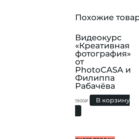
Похожие това
Видеокурс
«Креативная
фотография»
от
PhotoCASA и
Филиппа
Рабачёва
В корзину
1900
₽