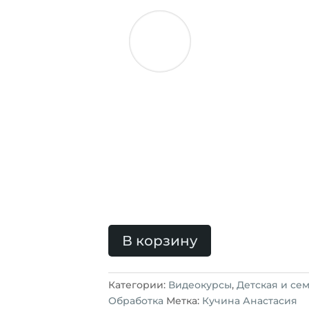
Ведущий в
Анастасия 
автор журнала
Ph
продолжительных 
нашего издания,
член и ЛИДЕР п
Ассоциации детских и семейных
Анастасии вошла в
топ35 лучших 
"детское фото" на фотоконкурсе 
Фотографиями Анастасии восхищ
подписчиков самых разных проект
и на фотосайтах..
В корзину
Категории:
Видеокурсы
,
Детская и се
Обработка
Метка:
Кучина Анастасия