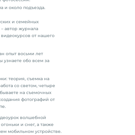
а и около подъезда.
тских и семейных
 – автор журнала
 видеокурсов от нашего
ан опыт восьми лет
ы узнаете обо всем за
ки: теория, съемка на
работа со светом, четыре
побываете на съемочных
создания фотографий от
пе.
идеоурок волшебной
огоньки и снег, а также
шем мобильном устройстве.