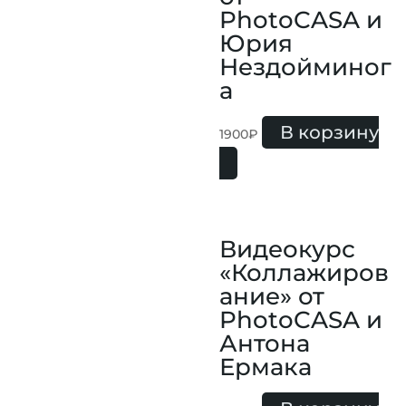
PhotoCASA и
Юрия
Нездойминог
а
В корзину
1900
₽
Видеокурс
«Коллажиров
ание» от
PhotoCASA и
Антона
Ермака