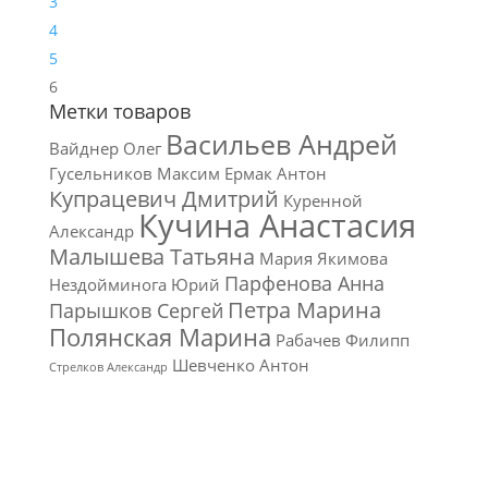
3
4
5
6
Метки товаров
Васильев Андрей
Вайднер Олег
Гусельников Максим
Ермак Антон
Купрацевич Дмитрий
Куренной
Кучина Анастасия
Александр
Малышева Татьяна
Мария Якимова
Парфенова Анна
Нездойминога Юрий
Петра Марина
Парышков Сергей
Полянская Марина
Рабачев Филипп
Шевченко Антон
Стрелков Александр