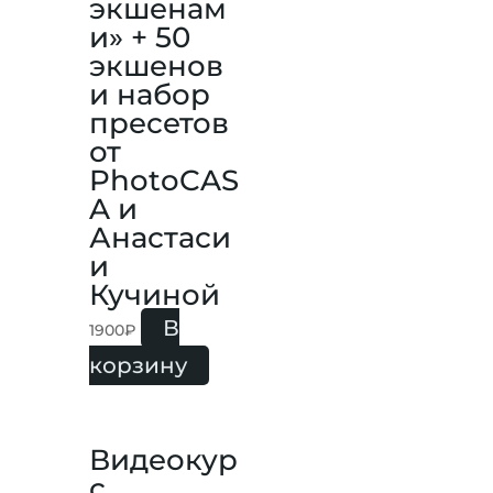
экшенам
и» + 50
экшенов
и набор
пресетов
от
PhotoCAS
A и
Анастаси
и
Кучиной
В
1900
₽
корзину
Видеокур
с