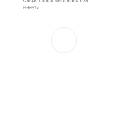
Oбщая продолжительность 54
минуты
Автор курса -
Марина Полянская
Входит в Топ 100 лучших
семейных фотографов
России по версии сайт BICFP
2015 года. Участник
множества российских и
международных выставок:
участие в международной
фотовыставке BICFP ROMA
EXPO'14, в Риме в