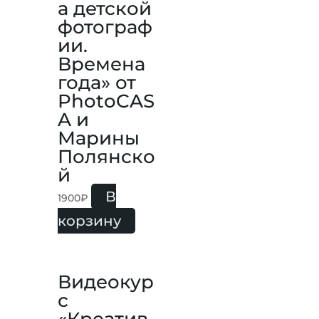
а детской
фотограф
ии.
Времена
года» от
PhotoCAS
A и
Марины
Полянско
й
В
1900
₽
корзину
Видеокур
с
«Креатив