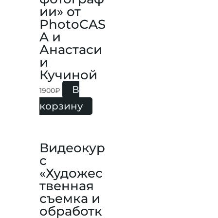
ии» от
PhotoCAS
A и
Анастаси
и
Кучиной
В
1900
₽
корзину
Видеокур
с
«Художес
твенная
съемка и
обработк