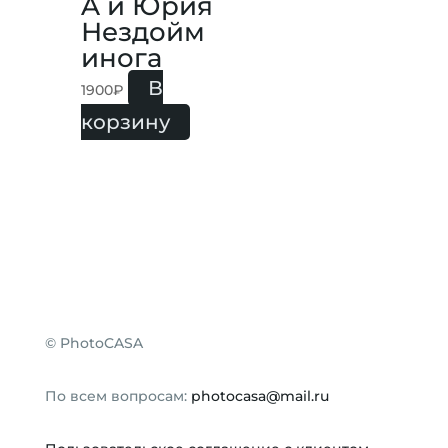
A и Юрия
Нездойм
инога
В
1900
₽
корзину
©
PhotoCASA
По всем вопросам:
photocasa@mail.ru