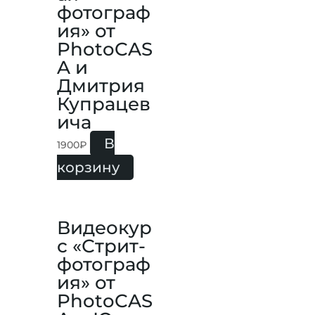
фотограф
ия» от
PhotoCAS
A и
Дмитрия
Купрацев
ича
В
1900
₽
корзину
Видеокур
с «Стрит-
фотограф
ия» от
PhotoCAS