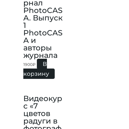
рнал
PhotoCAS
A. Выпуск
1
PhotoCAS
A и
авторы
журнала
В
1900
₽
корзину
Видеокур
с «7
цветов
радуги в
фотограф