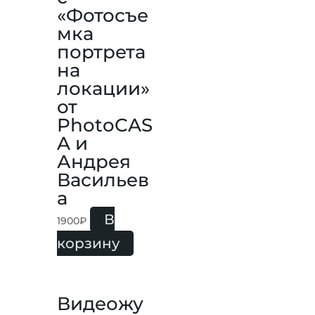
«Фотосъе
мка
портрета
на
локации»
от
PhotoCAS
A и
Андрея
Васильев
а
В
1900
₽
корзину
Видеожу