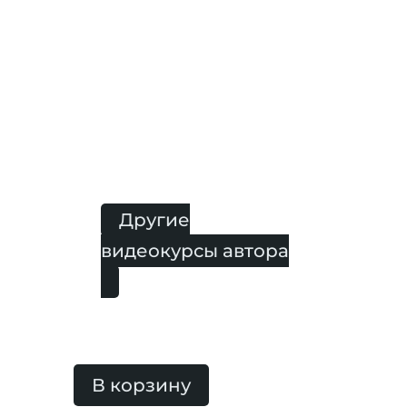
Художественной Галерее
Ginko, в Общественной
Палате Российской
Федерации 2015, BICFP TEL
AVIV в Тель-Авиве (ноябрь
2015). Публикации во многих
известных журналах, среди
которых "Биография", "Story",
"Лиза", "PhotoCASA" и многие
другие.
Другие
видеокурсы автора
В корзину